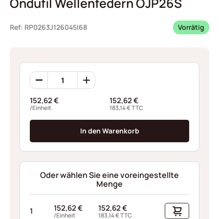
Ondufil Wellenfedern OJP26S
Ref: RP0263J126045I68
Vorrätig
Ondufil
Wellenfedern
OJP26S
152,62
€
152,62
€
Menge
/Einheit
183,14
€
TTC
In den Warenkorb
Oder wählen Sie eine voreingestellte
Menge
152,62
€
152,62
€
1
/Einheit
183,14
€
TTC