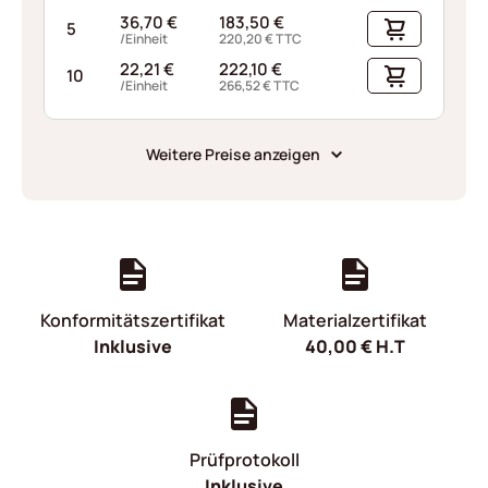
36,70
€
183,50
€
5
/Einheit
220,20
€
TTC
22,21
€
222,10
€
10
/Einheit
266,52
€
TTC
Weitere Preise anzeigen
Konformitätszertifikat
Materialzertifikat
Inklusive
40,00
€
H.T
Prüfprotokoll
Inklusive