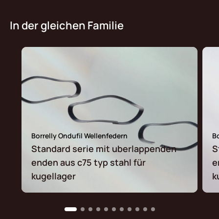
In der gleichen Familie
Borrelly Ondufil Wellenfedern
Bo
Standard serie mit uberlappenden
S
enden aus c75 typ stahl für
e
kugellager
k