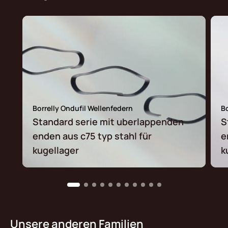
Borrelly Ondufil Wellenfedern
Bo
Standard serie mit uberlappenden
S
enden aus c75 typ stahl für
e
kugellager
k
Unsere anderen Familien