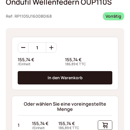
Ondufil Wellenfedern OUP110S
Ref: RP1105U160080I68
Vorrätig
Ondufil
Wellenfedern
OUP110S
155,74
€
155,74
€
Menge
/Einheit
186,89
€
TTC
In den Warenkorb
Oder wählen Sie eine voreingestellte
Menge
155,74
€
155,74
€
1
/Einheit
186,89
€
TTC