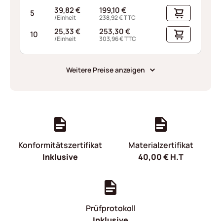
39,82
€
199,10
€
5
/Einheit
238,92
€
TTC
25,33
€
253,30
€
10
/Einheit
303,96
€
TTC
Weitere Preise anzeigen
Konformitätszertifikat
Materialzertifikat
Inklusive
40,00
€
H.T
Prüfprotokoll
Inklusive