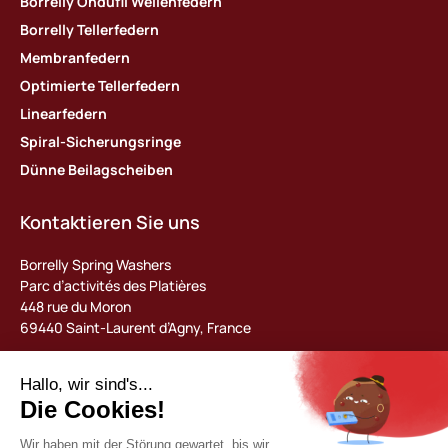
Borrelly Ondufil Wellenfedern
Borrelly Tellerfedern
Membranfedern
Optimierte Tellerfedern
Linearfedern
Spiral-Sicherungsringe
Dünne Beilagscheiben
Kontaktieren Sie uns
Borrelly Spring Washers
Parc d’activités des Platières
448 rue du Moron
69440 Saint-Laurent d’Agny, France
Tel : +33 (0) 478 483 130
contact@borrelly.com