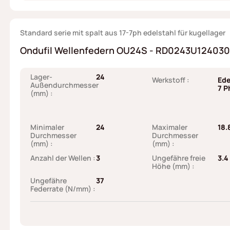
Standard serie mit spalt aus 17-7ph edelstahl für kugellager
Ondufil Wellenfedern OU24S - RD0243U124030I6
Lager-
24
Werkstoff :
Ede
Außendurchmesser
7 P
(mm) :
Minimaler
24
Maximaler
18.
Durchmesser
Durchmesser
(mm) :
(mm) :
Anzahl der Wellen :
3
Ungefähre freie
3.4
Höhe (mm) :
Ungefähre
37
Federrate (N/mm) :