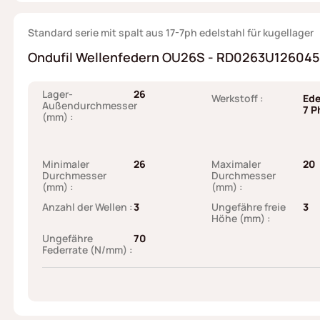
Standard serie mit spalt aus 17-7ph edelstahl für kugellager
Ondufil Wellenfedern OU26S - RD0263U126045I
Lager-
26
Werkstoff :
Ede
Außendurchmesser
7 P
(mm) :
Minimaler
26
Maximaler
20
Durchmesser
Durchmesser
(mm) :
(mm) :
Anzahl der Wellen :
3
Ungefähre freie
3
Höhe (mm) :
Ungefähre
70
Federrate (N/mm) :