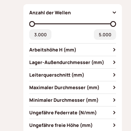
Anzahl der Wellen
Arbeitshöhe H (mm)
2
Lager-Außendurchmesser (mm)
1.5
Leiterquerschnitt (mm)
2.8
4.0 x 0.60
Maximaler Durchmesser (mm)
3.2
5.5 x 0.70
1.45
Minimaler Durchmesser (mm)
6.0 x 0.80
2.35
Ungefähre Federrate (N/mm)
2.4 x 0.30
2.6 x 0.45
Ungefähre freie Höhe (mm)