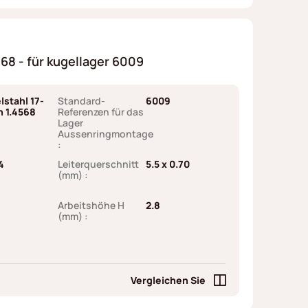
8 - für kugellager 6009
lstahl 17-
Standard-
6009
h 1.4568
Referenzen für das
Lager
Aussenringmontage
:
4
Leiterquerschnitt
5.5 x 0.70
(mm) :
Arbeitshöhe H
2.8
(mm) :
Vergleichen Sie