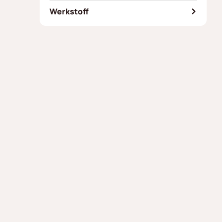
Werkstoff
Edelstahl 17-7 Ph 1.4568