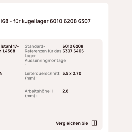
68 - für kugellager 6010 6208 6307
lstahl 17-
Standard-
6010 6208
h 1.4568
Referenzen für das
6307 6405
Lager
Aussenringmontage
:
4
Leiterquerschnitt
5.5 x 0.70
(mm) :
Arbeitshöhe H
2.8
(mm) :
Vergleichen Sie