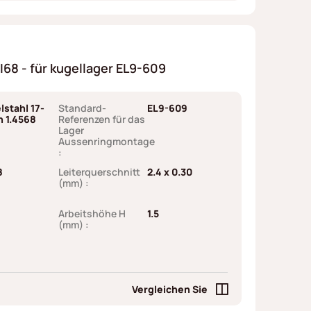
8 - für kugellager EL9-609
lstahl 17-
Standard-
EL9-609
h 1.4568
Referenzen für das
Lager
Aussenringmontage
:
8
Leiterquerschnitt
2.4 x 0.30
(mm) :
Arbeitshöhe H
1.5
(mm) :
Vergleichen Sie