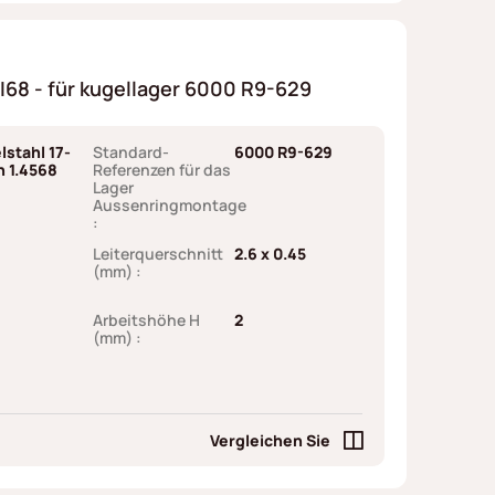
68 - für kugellager 6000 R9-629
lstahl 17-
Standard-
6000 R9-629
h 1.4568
Referenzen für das
Lager
Aussenringmontage
:
Leiterquerschnitt
2.6 x 0.45
(mm) :
Arbeitshöhe H
2
(mm) :
Vergleichen Sie