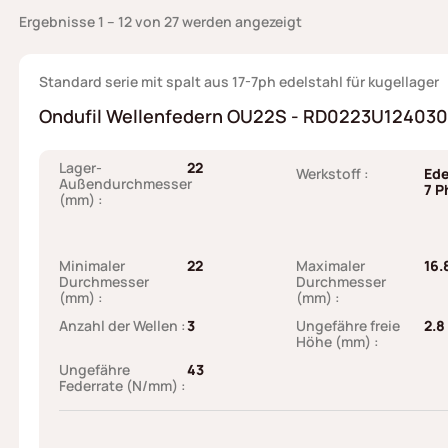
Ergebnisse 1 – 12 von 27 werden angezeigt
Standard serie mit spalt aus 17-7ph edelstahl für kugellager
Ondufil Wellenfedern OU22S - RD0223U124030I6
Lager-
22
Werkstoff :
Ede
Außendurchmesser
7 P
(mm) :
Minimaler
22
Maximaler
16.
Durchmesser
Durchmesser
(mm) :
(mm) :
Anzahl der Wellen :
3
Ungefähre freie
2.8
Höhe (mm) :
Ungefähre
43
Federrate (N/mm) :