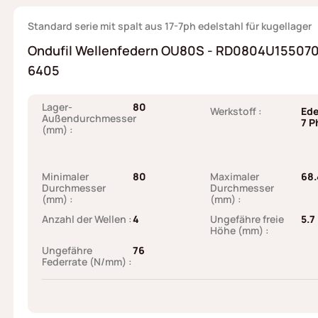
Standard serie mit spalt aus 17-7ph edelstahl für kugellager
Ondufil Wellenfedern OU80S - RD0804U155070I
6405
Lager-
80
Werkstoff :
Ede
Außendurchmesser
7 P
(mm) :
Minimaler
80
Maximaler
68.
Durchmesser
Durchmesser
(mm) :
(mm) :
Anzahl der Wellen :
4
Ungefähre freie
5.7
Höhe (mm) :
Ungefähre
76
Federrate (N/mm) :