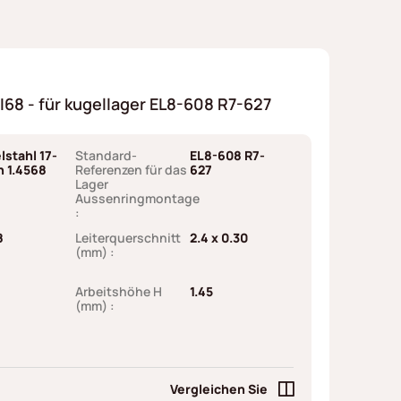
8 - für kugellager EL8-608 R7-627
lstahl 17-
Standard-
EL8-608 R7-
h 1.4568
Referenzen für das
627
Lager
Aussenringmontage
:
8
Leiterquerschnitt
2.4 x 0.30
(mm) :
Arbeitshöhe H
1.45
(mm) :
Vergleichen Sie