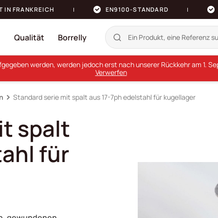
T IN FRANKREICH
EN9100-STANDARD
n
Qualität
Borrelly
ufgegeben werden, werden jedoch erst nach unserer Rückkehr am 1. Sept
Verwerfen
rn
Standard serie mit spalt aus 17-7ph edelstahl für kugellager
t spalt
ahl für
ten, gewundenen