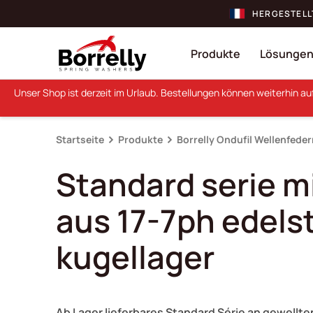
HERGESTELL
Produkte
Lösunge
Unser Shop ist derzeit im Urlaub. Bestellungen können weiterhin a
Startseite
Produkte
Borrelly Ondufil Wellenfede
Standard serie mi
aus 17-7ph edelst
kugellager
Ab Lager lieferbares Standard Série an gewell