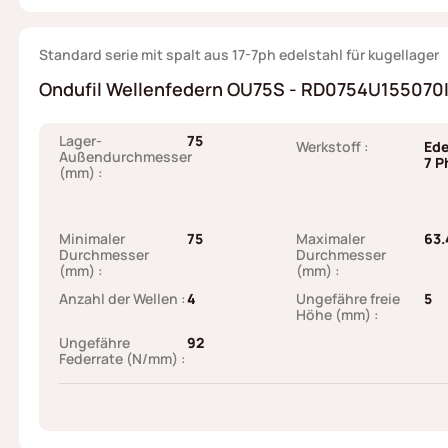
Standard serie mit spalt aus 17-7ph edelstahl für kugellager
Ondufil Wellenfedern OU75S - RD0754U155070I6
Lager-
75
Werkstoff :
Ede
Außendurchmesser
7 P
(mm) :
Minimaler
75
Maximaler
63.
Durchmesser
Durchmesser
(mm) :
(mm) :
Anzahl der Wellen :
4
Ungefähre freie
5
Höhe (mm) :
Ungefähre
92
Federrate (N/mm) :