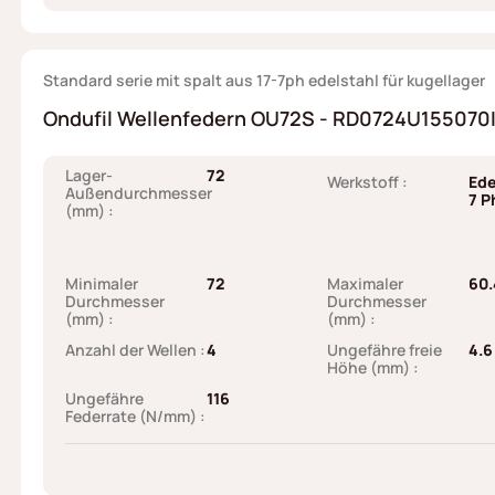
Standard serie mit spalt aus 17-7ph edelstahl für kugellager
Ondufil Wellenfedern OU72S - RD0724U155070I6
Lager-
72
Werkstoff :
Ede
Außendurchmesser
7 P
(mm) :
Minimaler
72
Maximaler
60.
Durchmesser
Durchmesser
(mm) :
(mm) :
Anzahl der Wellen :
4
Ungefähre freie
4.6
Höhe (mm) :
Ungefähre
116
Federrate (N/mm) :